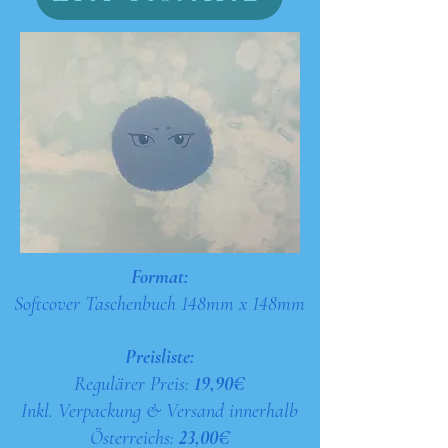
Format:
Softcover Taschenbuch 148mm x 148mm
Preisliste:
Regulärer Preis:
19,90€
Inkl. Verpackung & Versand innerhalb
Österreichs:
23,00€