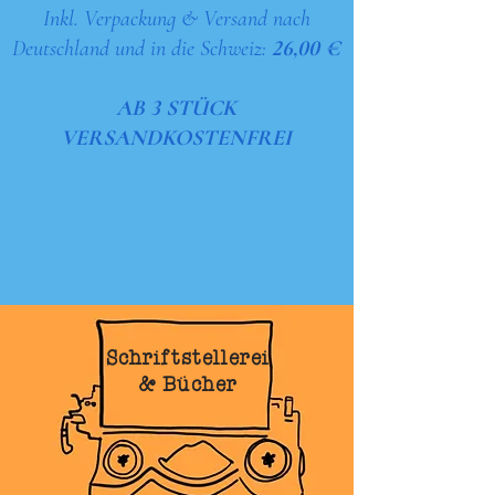
Inkl. Verpackung & Versand nach
Deutschland und in die Schweiz:
26,00 €
AB 3 STÜCK
VERSANDKOSTENFREI
Schriftstellerei
& Bücher